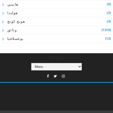
(5)
هاييتي
(2)
هولندا
(3)
هونج كونج
(1210)
وثائق
(12)
يوغسلافيا
Pages