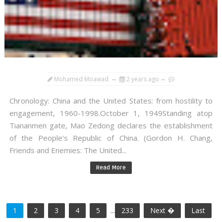
Mohamed Moawad
2 years ago
Chronology: China and the United States: from hostility to
engagement, 1960-1998.October 1, 1949Standing atop
Tiananmen gate, Mao Zedong declares the establishment
of the People's Republic of China. (Gordon H. Chang,
Friends and Enemies: The United...
Read More
1
2
3
4
5
...
233
Next �
Last