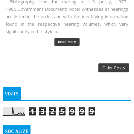
Bibliography: Iran: the making of U.S. policy, 1977-
1980.Government Document: Note: Witnesses at hearings
are listed in the order and with the identifying information
found in the respective hearing volumes, which vary
significantly in the style a...
Read More
Older Posts
VISITS
1
3
2
5
9
9
9
SOCIALIZE