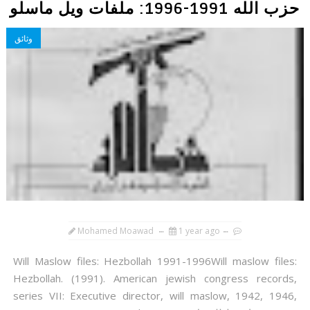
حزب الله 1991-1996: ملفات ويل ماسلو
وثائق
Mohamed Moawad
1 year ago
Will Maslow files: Hezbollah 1991-1996Will maslow files:
Hezbollah. (1991). American jewish congress records,
series VII: Executive director, will maslow, 1942, 1946,