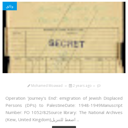
وثائق
Mohamed Moawad
2 years ago
Operation 'Journey's End': emigration of Jewish Displaced
Persons (DPs) to PalestineDate: 1948-1949Manuscript
Number: FO 1052/82Source library: The National Archives
(Kew, United Kingdom)اضغط للتنزيل ...