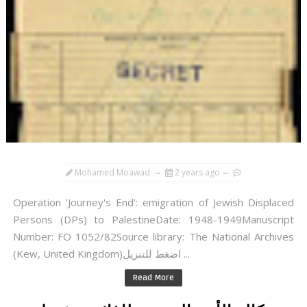
Mohamed Moawad
2 years ago
Operation 'Journey's End': emigration of Jewish Displaced
Persons (DPs) to PalestineDate: 1948-1949Manuscript
Number: FO 1052/82Source library: The National Archives
(Kew, United Kingdom)اضغط للتنزيل ...
Read More