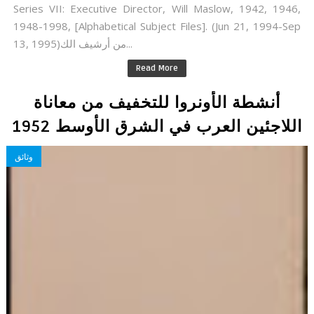
Series VII: Executive Director, Will Maslow, 1942, 1946,
1948-1998, [Alphabetical Subject Files]. (Jun 21, 1994-Sep
13, 1995)من أرشيف الك...
Read More
أنشطة الأونروا للتخفيف من معاناة
اللاجئين العرب في الشرق الأوسط 1952
وثائق