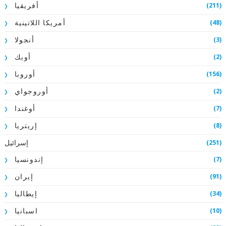
(211)
أفريقيا
(48)
أمريكا اللاتينية
(3)
أنجولا
(2)
أوبك
(156)
أوروبا
(2)
أوروجواي
(7)
أوغندا
(8)
إريتريا
إسرائيل
(251)
(7)
إندونسيا
(91)
إيران
(34)
إيطاليا
(10)
اسبانيا