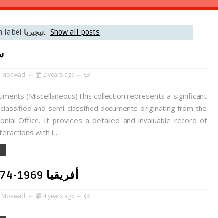
Show all posts
.
نيجيريا
h label
سج
 Moawad
2 years ago
uments (Miscellaneous)This collection represents a significant
 classified and semi-classified documents originating from the
lonial Office. It provides a detailed and invaluable record of
teractions with i...
e
أفريقيا 1969-1974: سجلات وزارة الخارجية الأمريكية
 Moawad
4 years ago