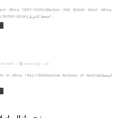
est Africa 1897-1920Collection 386 British West Africa,
Nigeria, Etc.British Libraryاضغط للتنزيل ...
e
 Moawad
4 years ago
nism In Africa 1962-1966National Archives of Australia
e