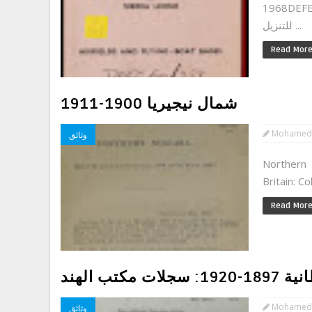
1968)اضغط
للتنزيل ...
Read Mor
شمال نيجيريا 1900-1911
Mohamed
وثائق
Northern 
Read Mor
كتب الهند
Mohamed
وثائق