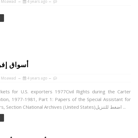
 Moawad
4 years ago
e
أسواق إفري
 Moawad
4 years ago
rkets for U.S. exporters 1977Civil Rights during the Carter
tion, 1977-1981, Part 1: Papers of the Special Assistant for
Black Affairs, Section CNational Archives (United States)اضغط للتنزيل ...
e