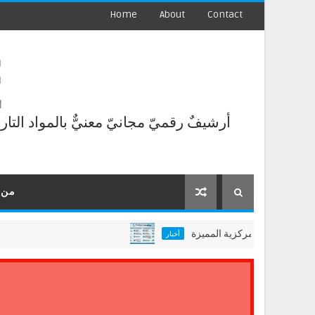
Home
About
Contact
E
أ
أرشيفٌ رقميّ مجانيّ معنيٌّ بالمواد التا
من 
واعد بيانات بروكوست المركزية المميزة
أخبار