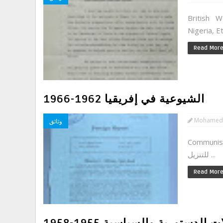
British W
Read Mor
الشيوعية في إفريقيا 1962-1966
Mohamed
وثائق
Commuاضغط
للتنزيل ...
Read Mor