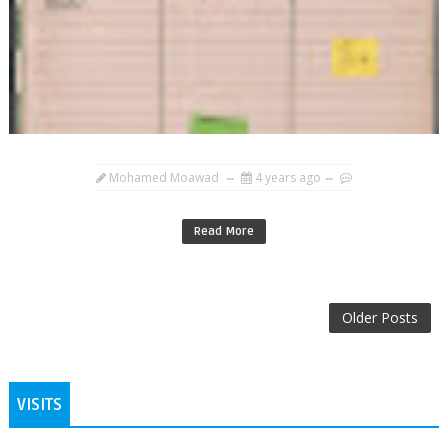
Mohamed Moawad
4 years ago
Read More
Older Posts
VISITS